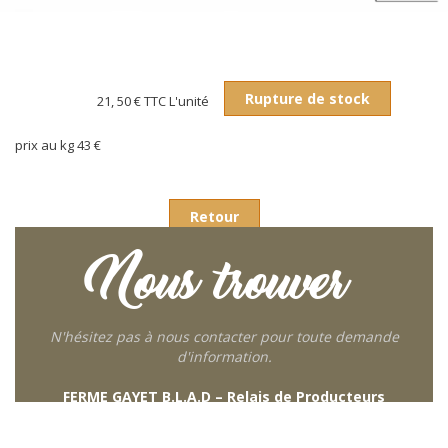
Rupture de stock
21, 50 €
TTC L'unité
prix au kg 43 €
Retour
Nous trouver
N'hésitez pas à nous contacter pour toute demande
d'information.
FERME GAYET B.L.A.D – Relais de Producteurs
249 descente de Combaroux
69930 St Laurent de Chamousset