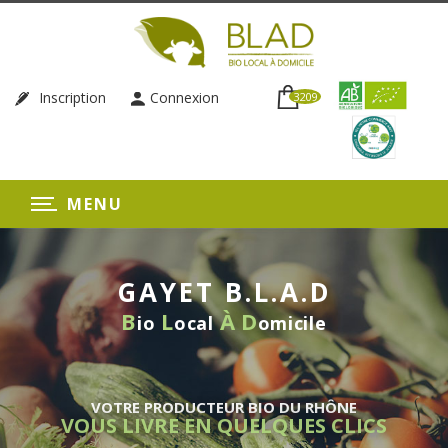
Inscription
Connexion
3209
MENU
GAYET B.L.A.D
B
L
À
D
io
ocal
omicile
VOTRE PRODUCTEUR BIO DU RHÔNE
VOUS LIVRE EN QUELQUES CLICS