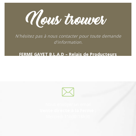
Nous trouver
N'hésitez pas à nous contacter pour toute demande
d'information.
FERME GAYET B.L.A.D – Relais de Producteurs
249 descente de Combaroux
69930 St Laurent de Chamousset
06 27 21 02 54
Nous envoyer un email
Vente directe à la Ferme :
Mercredi 15h30-18h30