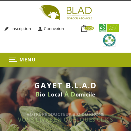
Inscription
Connexion
3209
MENU
GAYET B.L.A.D
B
L
À
D
io
ocal
omicile
VOTRE PRODUCTEUR BIO DU RHÔNE
VOUS LIVRE EN QUELQUES CLICS