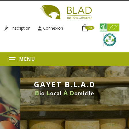
Inscription
Connexion
3209
MENU
GAYET B.L.A.D
B
L
À
D
io
ocal
omicile
LIVRAISON HEBDOMADAIRE
SANS ENGAGEMENT