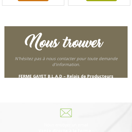
Nous trouver
N'hésitez pas à nous contacter pour toute demande
d'information.
FERME GAYET B.L.A.D – Relais de Producteurs
249 descente de Combaroux
69930 St Laurent de Chamousset
06 27 21 02 54
Nous envoyer un email
Vente directe à la Ferme :