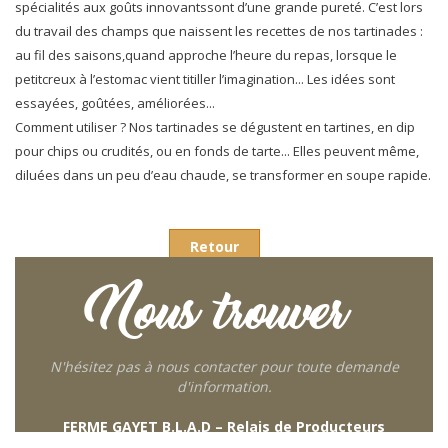
spécialités aux goûts innovantssont d’une grande pureté. C’est lors
du travail des champs que naissent les recettes de nos tartinades :
au fil des saisons,quand approche l’heure du repas, lorsque le
petitcreux à l’estomac vient titiller l’imagination... Les idées sont
essayées, goûtées, améliorées...
Comment utiliser ? Nos tartinades se dégustent en tartines, en dip
pour chips ou crudités, ou en fonds de tarte... Elles peuvent même,
diluées dans un peu d’eau chaude, se transformer en soupe rapide.
Retour
Nous trouver
N'hésitez pas à nous contacter pour toute demande
d'information.
FERME GAYET B.L.A.D – Relais de Producteurs
249 descente de Combaroux