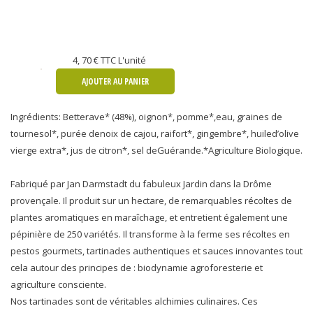
4, 70 €
TTC L'unité
AJOUTER AU PANIER
Ingrédients: Betterave* (48%), oignon*, pomme*,eau, graines de
tournesol*, purée denoix de cajou, raifort*, gingembre*, huiled’olive
vierge extra*, jus de citron*, sel deGuérande.*Agriculture Biologique.
Fabriqué par Jan Darmstadt du fabuleux Jardin dans la Drôme
provençale. Il produit sur un hectare, de remarquables récoltes de
plantes aromatiques en maraîchage, et entretient également une
pépinière de 250 variétés. Il transforme à la ferme ses récoltes en
pestos gourmets, tartinades authentiques et sauces innovantes tout
cela autour des principes de : biodynamie agroforesterie et
agriculture consciente.
Nos tartinades sont de véritables alchimies culinaires. Ces