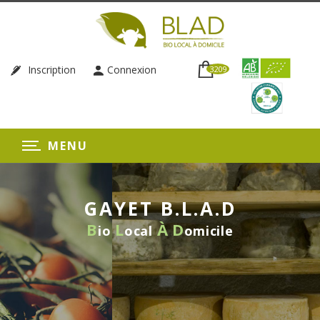
Inscription
Connexion
3209
MENU
GAYET B.L.A.D
B
L
À
D
io
ocal
omicile
LIVRAISON HEBDOMADAIRE
SANS ENGAGEMENT