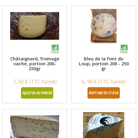
Châtaignard, fromage
Bleu de la Font du
vache, portion 200-
Loup, portion 200 - 250
250gr
gr
7, 50 € (TTC l'unité)
6, 90 € (TTC l'unité)
AJOUTER AU PANIER
RUPTURE DE STOCK