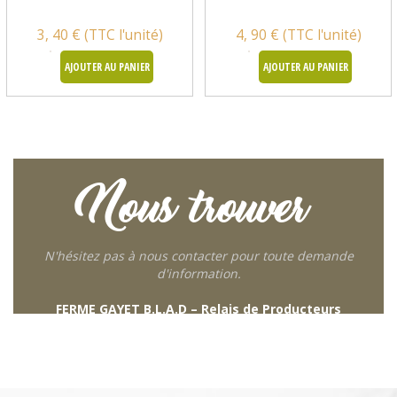
3, 40 € (TTC l'unité)
4, 90 € (TTC l'unité)
AJOUTER AU PANIER
AJOUTER AU PANIER
Nous trouver
N'hésitez pas à nous contacter pour toute demande
d'information.
FERME GAYET B.L.A.D – Relais de Producteurs
249 descente de Combaroux
69930 St Laurent de Chamousset
06 27 21 02 54