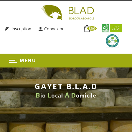
Inscription
Connexion
3209
MENU
GAYET B.L.A.D
B
L
À
D
io
ocal
omicile
LIVRAISON HEBDOMADAIRE
SANS ENGAGEMENT