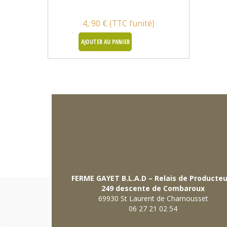
4, 90 € (TTC l'unité)
AJOUTER AU PANIER
FERME GAYET B.L.A.D – Relais de Producte
249 descente de Combaroux
69930 St Laurent de Chamousset
06 27 21 02 54