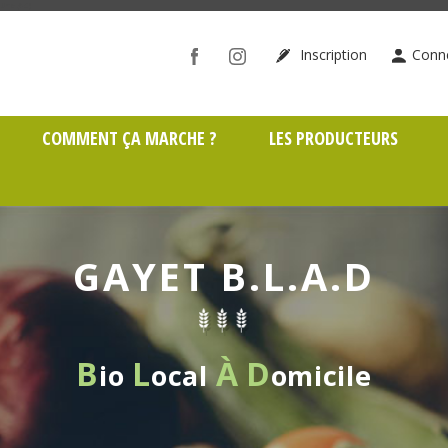
ône (69)
Inscription
Conn
COMMENT ÇA MARCHE ?
LES PRODUCTEURS
GAYET B.L.A.D
B
L
À
D
io
ocal
omicile