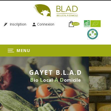
Inscription
Connexion
3209
MENU
GAYET B.L.A.D
B
L
À
D
io
ocal
omicile
LIVRAISON HEBDOMADAIRE
SANS ENGAGEMENT