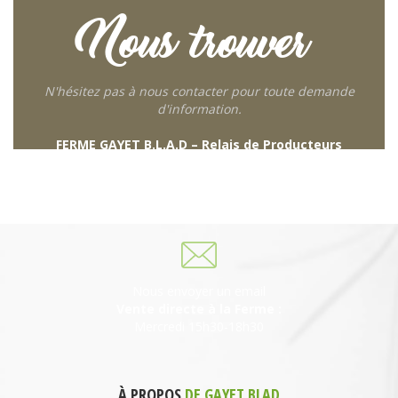
Nous trouver
N'hésitez pas à nous contacter pour toute demande
d'information.
FERME GAYET B.L.A.D – Relais de Producteurs
249 descente de Combaroux
69930 St Laurent de Chamousset
06 27 21 02 54
Nous envoyer un email
Vente directe à la Ferme :
Mercredi 15h30-18h30
À PROPOS
DE GAYET BLAD