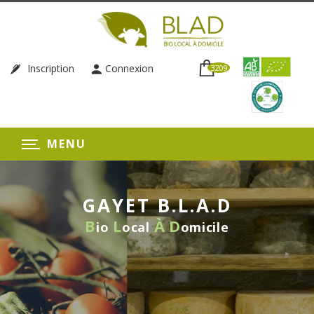
Inscription
Connexion
3209
MENU
GAYET B.L.A.D
B
L
À
D
io
ocal
omicile
LIVRAISON HEBDOMADAIRE
SANS ENGAGEMENT