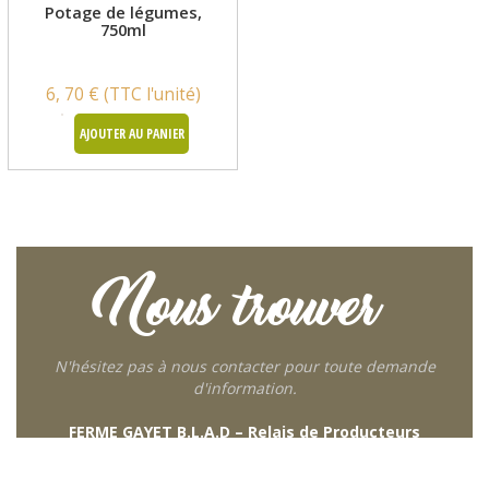
Potage de légumes,
750ml
6, 70 € (TTC l'unité)
AJOUTER AU PANIER
Nous trouver
N'hésitez pas à nous contacter pour toute demande
d'information.
FERME GAYET B.L.A.D – Relais de Producteurs
249 descente de Combaroux
69930 St Laurent de Chamousset