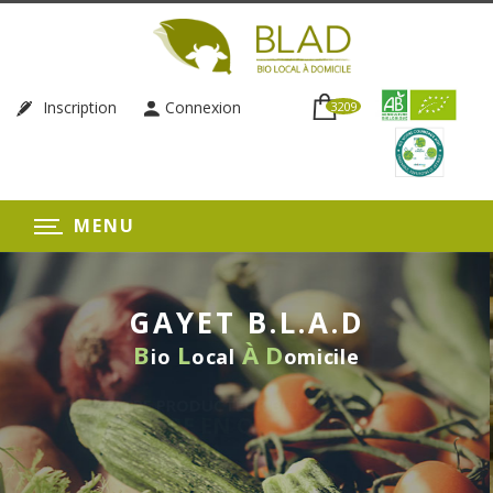
Inscription
Connexion
3209
MENU
GAYET B.L.A.D
B
L
À
D
io
ocal
omicile
LIVRAISON HEBDOMAD
SANS ENGAGEM