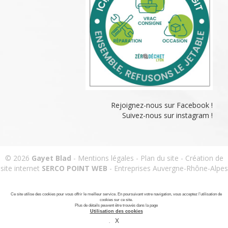
Rejoignez-nous sur Facebook !
Suivez-nous sur instagram !
© 2026
Gayet Blad
-
Mentions légales
-
Plan du site
-
Création de
site internet
SERCO POINT WEB
-
Entreprises Auvergne-Rhône-Alpes
Ce site utilise des cookies pour vous offrir le meilleur service. En poursuivant votre navigation, vous acceptez l’utilisation de
cookies sur ce site.
Plus de détails peuvent être trouvés dans la page
Utilisation des cookies
.