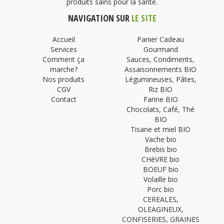
produits sains pour la santé.
NAVIGATION SUR
LE SITE
Accueil
Panier Cadeau
Services
Gourmand
Comment ça
Sauces, Condiments,
marche?
Assaisonnements BIO
Nos produits
Légumineuses, Pâtes,
CGV
Riz BIO
Contact
Farine BIO
Chocolats, Café, Thé
BIO
Tisane et miel BIO
Vache bio
Brebis bio
CHèVRE bio
BOEUF bio
Volaille bio
Porc bio
CEREALES,
OLEAGINEUX,
CONFISERIES, GRAINES