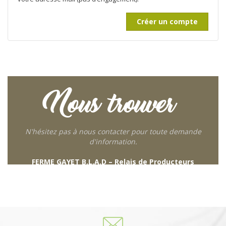
Créer un compte
Nous trouver
N'hésitez pas à nous contacter pour toute demande
d'information.
FERME GAYET B.L.A.D – Relais de Producteurs
249 descente de Combaroux
69930 St Laurent de Chamousset
06 27 21 02 54