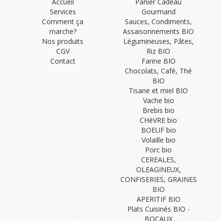
Accueil
Panier Cadeau
Services
Gourmand
Comment ça
Sauces, Condiments,
marche?
Assaisonnements BIO
Nos produits
Légumineuses, Pâtes,
CGV
Riz BIO
Contact
Farine BIO
Chocolats, Café, Thé
BIO
Tisane et miel BIO
Vache bio
Brebis bio
CHèVRE bio
BOEUF bio
Volaille bio
Porc bio
CEREALES,
OLEAGINEUX,
CONFISERIES, GRAINES
BIO
APERITIF BIO
Plats Cuisinés BIO -
BOCAUX