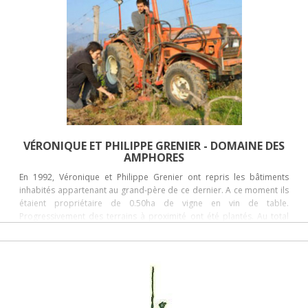
VÉRONIQUE ET PHILIPPE GRENIER - DOMAINE DES
AMPHORES
En 1992, Véronique et Philippe Grenier ont repris les bâtiments
inhabités appartenant au grand-père de ce dernier. A ce moment ils
étaient propriétaire de 0.50ha de vigne en vin de table.
Progressivement des terrains à proximité ont été plantés. Au total
plus de 7ha de vignes ont été planté entre 1992 et 2017. Dès
l’installation, l’objectif était de travailler en Agriculture Biologique.
Différentes techniques de travail du sol, de taille et d’entretien du
vignoble ont été testés et mis en place. En 2016, pour renforcer
l’engagement sur la qualité et la fertilité des sols, le domaine a opté
pour la certification en Biodynamie par DEMETER. Cette agriculture
repose sur les bonnes pratiques agronomiques utilisées en