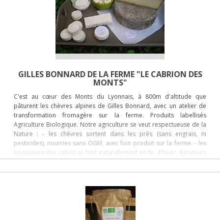
GILLES BONNARD DE LA FERME "LE CABRION DES
MONTS"
C'est au cœur des Monts du Lyonnais, à 800m d'altitude que
pâturent les chèvres alpines de Gilles Bonnard, avec un atelier de
transformation fromagère sur la ferme. Produits labellisés
Agriculture Biologique. Notre agriculture se veut respectueuse de la
Nature : - les chèvres sortent dans les prés (sans engrais, ni
pesticides), nourries sans OGM, avec foin produit sur la ferme. - les
naissances des cabris se font naturellement en fin d'hiver. Amateurs
de fromages de chèvre, gouttez Le Cabrion des Monts !