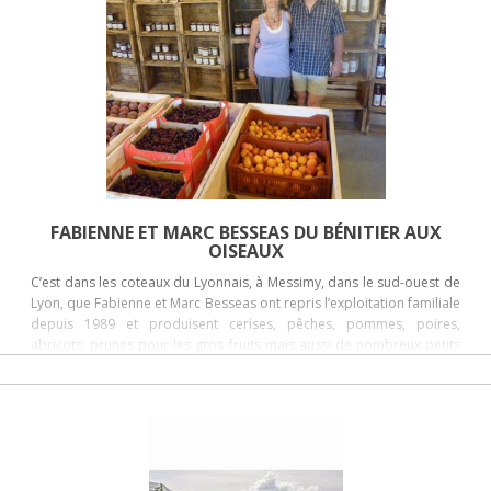
préserve toute la valeur nutritive des végétaux. Les vaches s’en
régalent en hiver et sont à la pâture huit mois de l’année.
FABIENNE ET MARC BESSEAS DU BÉNITIER AUX
OISEAUX
C’est dans les coteaux du Lyonnais, à Messimy, dans le sud-ouest de
Lyon, que Fabienne et Marc Besseas ont repris l’exploitation familiale
depuis 1989 et produisent cerises, pêches, pommes, poires,
abricots, prunes pour les gros fruits mais aussi de nombreux petits
fruits rouges : groseilles, mûres, framboises, fraises et cassis qu’ils
transforment en confitures et compotes. C’est en 2008 qu’ils
engagent une conversion à l'Agriculture Biologique sur l'ensemble
de la ferme.