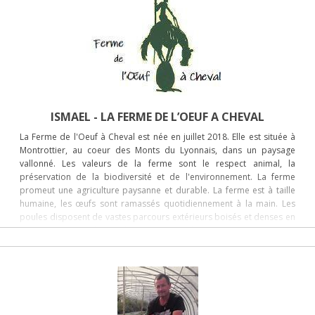
agriculture biologique et les complète en vivifiant le sol avec des
préparations d’origine animal et minérale. Celles-ci revivifient la terre
et redonnent un équilibre à la plante et au sol. Elle utilise aussi les
rythmes naturels tel que les rythmes solaires, lunaires et planétaires.
L’agriculture biodynamique permet de mettre en symbiose tous les
éléments de l’écosystème.
ISMAEL - LA FERME DE L’OEUF A CHEVAL
La Ferme de l'Oeuf à Cheval est née en juillet 2018. Elle est située à
Montrottier, au coeur des Monts du Lyonnais, dans un paysage
vallonné. Les valeurs de la ferme sont le respect animal, la
préservation de la biodiversité et de l'environnement. La ferme
promeut une agriculture paysanne et durable. La ferme est à taille
humaine, les œufs sont ramassés quotidiennement à la main. Les
poules disposent de vastes parcours extérieurs boisés et denses en
végétation, avec de nombreuses haies abritant une faune et une
flore diversifiées. Les poules sont nourries aux céréales bio et se
délectent des insectes et végétaux présents sur les parcours,
donnant ainsi de bons œufs. Les œufs sont commercialisés en vente
directe et en circuits-courts dans le département du Rhône.