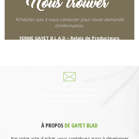
Nous trouver
N'hésitez pas à nous contacter pour toute demande
d'information.
FERME GAYET B.L.A.D – Relais de Producteurs
249 descente de Combaroux
69930 St Laurent de Chamousset
06 27 21 02 54
Nous envoyer un email
Vente directe à la Ferme :
Mercredi 15h30-18h30
À PROPOS
DE GAYET BLAD
Par votre acte d'achat, vous contribuez aussi à développer