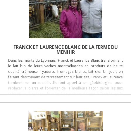
se perd comme ça !
FRANCK ET LAURENCE BLANC DE LA FERME DU
MENHIR
Dans les monts du Lyonnais, Franck et Laurence Blanc transforment
le lait bio de leurs vaches montbéliardes en produits de haute
qualité crémeuse : yaourts, fromages blancs, lait cru. Un jour, en
faisant des travaux de terrassement sur leur site, Franck et Laurence
tombent sur un menhir. Ils font appel à un géobiologiste pour
replacer la pierre et l’orienter de la meilleure façon selon les flux
telluriques. À présent, le mégalithe se tient debout à l’entrée de la
ferme. Située à 870 mètres d’altitude à Duerne, à une cinquantaine
de kilomètres de Lyon, cette exploitation laitière familiale de petite
montagne existe depuis 1936. Elle compte 36 hectares répartis entre
pâturages et quelques céréales. Toute l’exploitation est en bio. Ils
sont très fiers de la qualité de leur foin, produit entièrement à la
ferme et séché en grange au moyen de panneaux solaires, ce qui