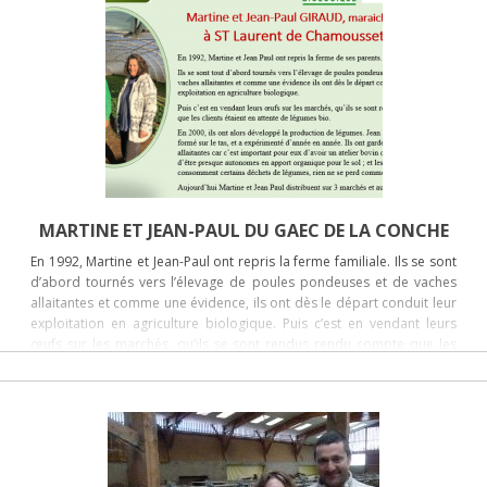
MARTINE ET JEAN-PAUL DU GAEC DE LA CONCHE
En 1992, Martine et Jean-Paul ont repris la ferme familiale. Ils se sont
d’abord tournés vers l’élevage de poules pondeuses et de vaches
allaitantes et comme une évidence, ils ont dès le départ conduit leur
exploitation en agriculture biologique. Puis c’est en vendant leurs
œufs sur les marchés, qu’ils se sont rendus rendu compte que les
clients étaient en attente de légumes bio. En 2000, ils ont alors
développé la production de légumes. Jean-Paul s’est formé sur le tas,
et a expérimenté d’années en années. Ils ont gardé leurs vaches
allaitantes car c’est important pour eux d’avoir un atelier bovin qui
leur permet d’être presque autonomes en apport organique pour le
sol ; et les bêtes consomment certains déchets de légumes, rien ne