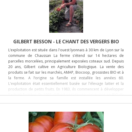
GILBERT BESSON - LE CHANT DES VERGERS BIO
L’exploitation est située dans l'ouest lyonnais à 30 km de Lyon sur la
commune de Chaussan La ferme s'étend sur 14 hectares de
parcelles morcelées, principalement exposées coteaux sud. Depuis
20 ans, Gilbert cultive en Agriculture Biologique. La vente des
produits se fait sur les marchés, AMAP, Biocoop, grossistes BIO et à
la ferme. A l’origine sa famille est installée les années 60.
L'exploitation était essentiellement basée sur l'élevage laitier et la
production de petits fruits. En 1983, ils commencent à développer
l'activité fruitière. En 1997, Gilbert engage une conversion en BIO de
l'ensemble de la production.