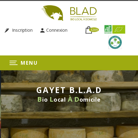
Inscription
Connexion
3209
MENU
GAYET B.L.A.D
B
L
À
D
io
ocal
omicile
LIVRAISON HEBDOMADAIRE
SANS ENGAGEMENT