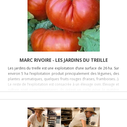
MARC RIVOIRE - LES JARDINS DU TREILLE
Les jardins du treille est une exploitation d’une surface de 26 ha. Sur
environ 5 ha l’exploitation produit principalement des légumes, des
plantes aromatiques, quelques fruits rouges (fraises, framboises…).
Le reste de l’exploitation est consacrée à un élevage ovin. Elevage et
culture sont complémentaires, ils créent un cycle pour la matière
organique : les déchets de légumes sont employés dans
l’alimentation des moutons ; la litière du troupeau est compostée
pour fertiliser le sol. L’exploitation produit 50 espèces de légumes
différentes, déclinées sous 140 variétés afin d’offrir la gamme la plus
large possible aux clients.