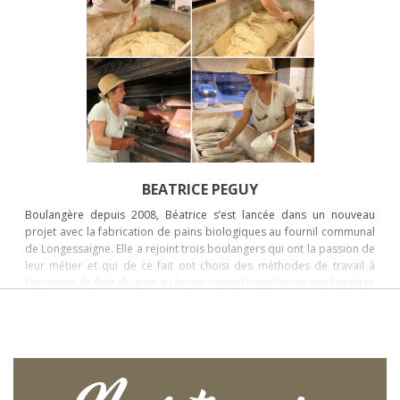
BEATRICE PEGUY
Boulangère depuis 2008, Béatrice s’est lancée dans un nouveau
projet avec la fabrication de pains biologiques au fournil communal
de Longessaigne. Elle a rejoint trois boulangers qui ont la passion de
leur métier et qui de ce fait ont choisi des méthodes de travail à
l’ancienne. Ils font du pain au levain naturel (sans levure boulangère),
pétri à la main et enfin cuit au bois. Une fournée de ce genre
nécessite 12 à 13 h de travail en continu. De plus le fait de partager
ce fournil collectif démontre leur engagement dans une démarche
éco-responsable et surtout c’est une belle aventure humaine !