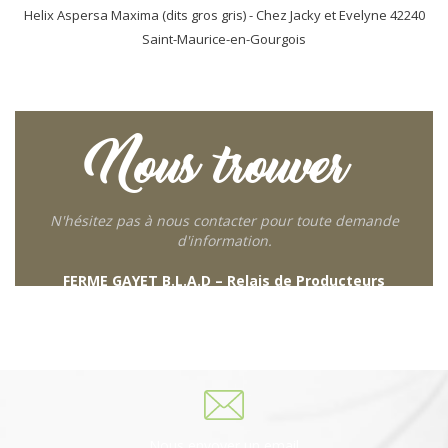
Helix Aspersa Maxima (dits gros gris) - Chez Jacky et Evelyne 42240
Saint-Maurice-en-Gourgois
Nous trouver
N'hésitez pas à nous contacter pour toute demande
d'information.
FERME GAYET B.L.A.D – Relais de Producteurs
249 descente de Combaroux
69930 St Laurent de Chamousset
06 27 21 02 54
Nous envoyer un email