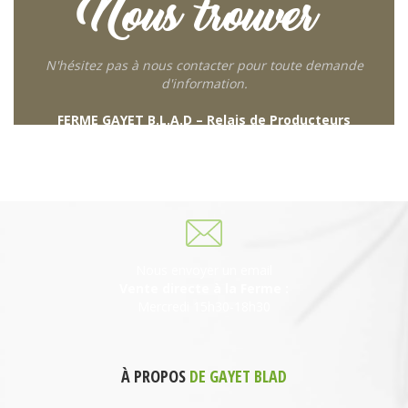
Nous trouver
N'hésitez pas à nous contacter pour toute demande
d'information.
FERME GAYET B.L.A.D – Relais de Producteurs
249 descente de Combaroux
69930 St Laurent de Chamousset
06 27 21 02 54
Nous envoyer un email
Vente directe à la Ferme :
Mercredi 15h30-18h30
À PROPOS
DE GAYET BLAD