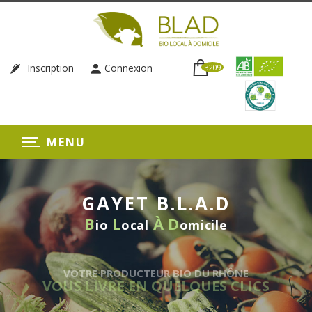
Inscription
Connexion
3209
MENU
GAYET B.L.A.D
B
L
À
D
io
ocal
omicile
VOTRE PRODUCTEUR BIO DU RHÔNE
VOUS LIVRE EN QUELQUES CLICS