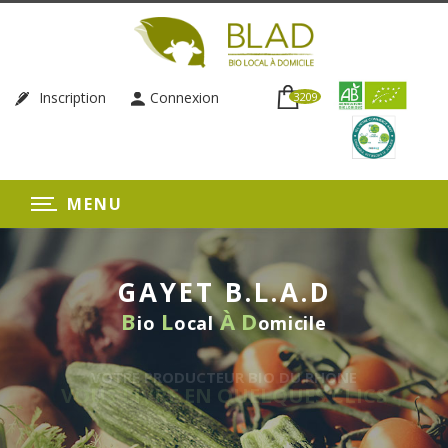
Inscription
Connexion
3209
MENU
GAYET B.L.A.D
B
L
À
D
io
ocal
omicile
BIO DU RHÔNE
ELQUES CLICS
LIVRAISON HEB
SANS ENGA