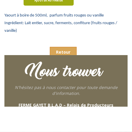
AJOUTER AU PANIER
Yaourt à boire de 500ml, parfum fruits rouges ou vanille
Ingrédient: Lait entier, sucre, ferments, confiture (fruits rouges /
vanille)
Retour
Nous trouver
N'hésitez pas à nous contacter pour toute demande
d'information.
FERME GAYET B.L.A.D – Relais de Producteurs
249 descente de Combaroux
69930 St Laurent de Chamousset
06 27 21 02 54