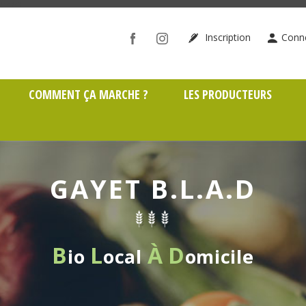
ône (69)
Inscription
Conn
COMMENT ÇA MARCHE ?
LES PRODUCTEURS
GAYET B.L.A.D
B
L
À
D
io
ocal
omicile