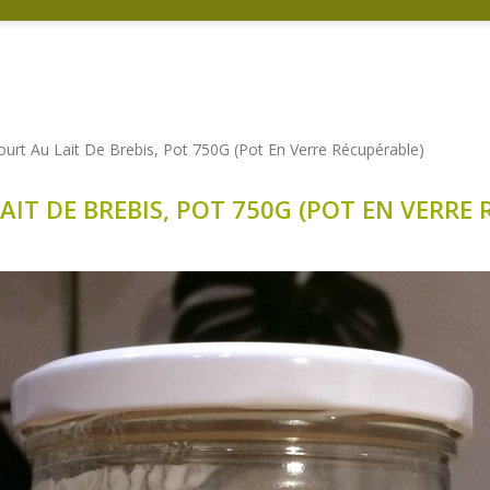
ourt Au Lait De Brebis, Pot 750G (Pot En Verre Récupérable)
IT DE BREBIS, POT 750G (POT EN VERRE