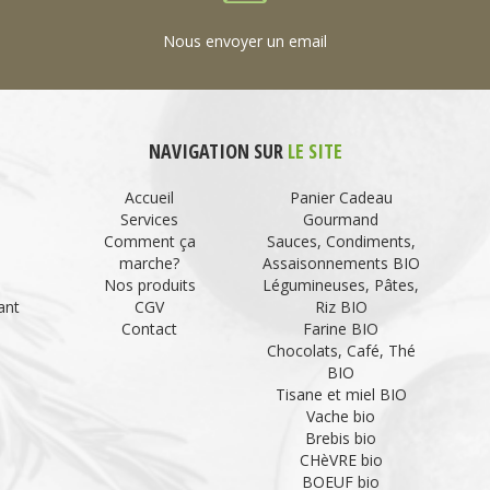
Nous envoyer un email
NAVIGATION SUR
LE SITE
Accueil
Panier Cadeau
Services
Gourmand
Comment ça
Sauces, Condiments,
marche?
Assaisonnements BIO
Nos produits
Légumineuses, Pâtes,
ant
CGV
Riz BIO
Contact
Farine BIO
Chocolats, Café, Thé
BIO
Tisane et miel BIO
Vache bio
Brebis bio
CHèVRE bio
BOEUF bio