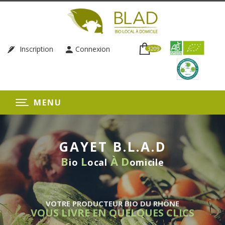
Inscription
Connexion
3209
MENU
GAYET B.L.A.D
B
L
À
D
io
ocal
omicile
VOTRE PRODUCTEUR BIO DU RHÔNE
VOUS LIVRE EN QUELQUES CLICS