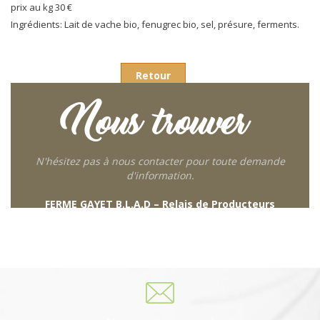
prix au kg 30 €
Ingrédients: Lait de vache bio, fenugrec bio, sel, présure, ferments.
Retour
Nous trouver
N'hésitez pas à nous contacter pour toute demande
d'information.
FERME GAYET B.L.A.D – Relais de Producteurs
249 descente de Combaroux
69930 St Laurent de Chamousset
06 27 21 02 54