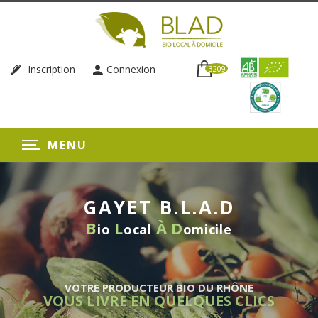
Inscription
Connexion
3209
MENU
GAYET B.L.A.D
B
L
À
D
io
ocal
omicile
VOTRE PRODUCTEUR BIO DU RHÔNE
VOUS LIVRE EN QUELQUES CLICS