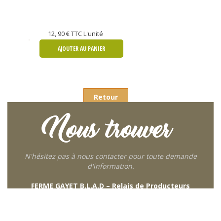
12, 90 €
TTC L'unité
AJOUTER AU PANIER
Retour
Nous trouver
N'hésitez pas à nous contacter pour toute demande
d'information.
FERME GAYET B.L.A.D – Relais de Producteurs
249 descente de Combaroux
69930 St Laurent de Chamousset
06 27 21 02 54