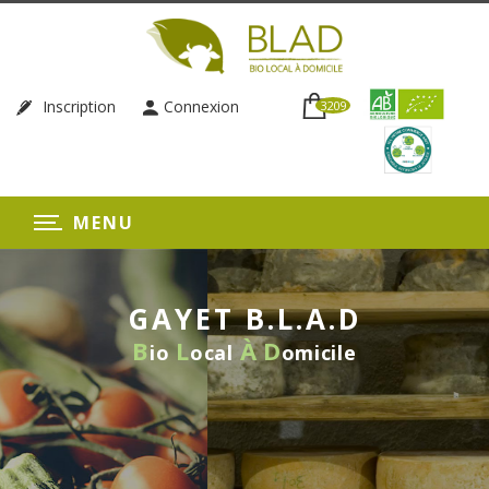
Inscription
Connexion
3209
MENU
GAYET B.L.A.D
B
L
À
D
io
ocal
omicile
LIVRAISON HEBDOMADAIRE
SANS ENGAGEMENT