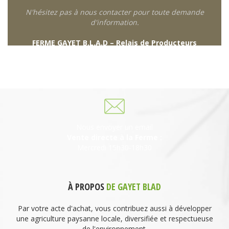
N'hésitez pas à nous contacter pour toute demande
d'information.
FERME GAYET B.L.A.D – Relais de Producteurs
249 descente de Combaroux
69930 St Laurent de Chamousset
06 27 21 02 54
Nous envoyer un email
Vente directe à la Ferme :
Mercredi 15h30-18h30
À PROPOS
DE GAYET BLAD
Par votre acte d'achat, vous contribuez aussi à développer
une agriculture paysanne locale, diversifiée et respectueuse
de l'environnement.