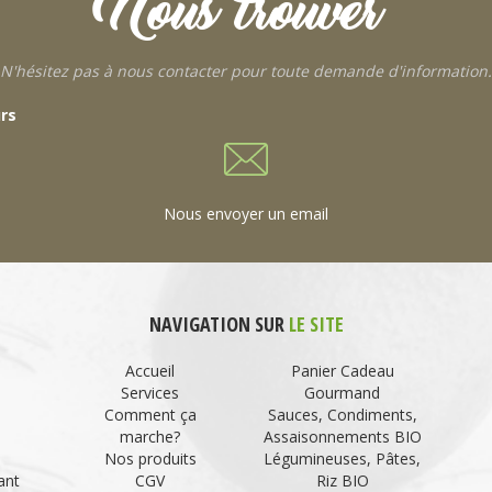
Nous trouver
N'hésitez pas à nous contacter pour toute demande d'information.
urs
Nous envoyer un email
NAVIGATION SUR
LE SITE
Accueil
Panier Cadeau
Services
Gourmand
Comment ça
Sauces, Condiments,
marche?
Assaisonnements BIO
Nos produits
Légumineuses, Pâtes,
ant
CGV
Riz BIO