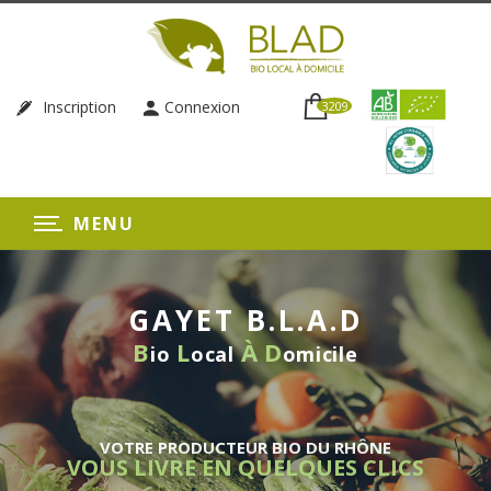
Inscription
Connexion
3209
MENU
GAYET B.L.A.D
B
L
À
D
io
ocal
omicile
VOTRE PRODUCTEUR BIO DU RHÔNE
VOUS LIVRE EN QUELQUES CLICS