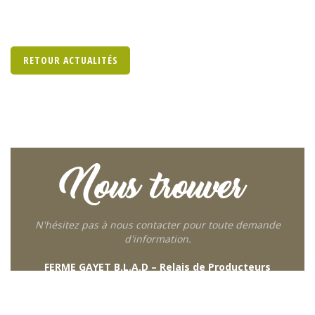
RETOUR ACTUALITÉS
Nous trouver
N'hésitez pas à nous contacter pour toute demande
d'information.
FERME GAYET B.L.A.D – Relais de Producteurs
249 descente de Combaroux
69930 St Laurent de Chamousset
06 27 21 02 54