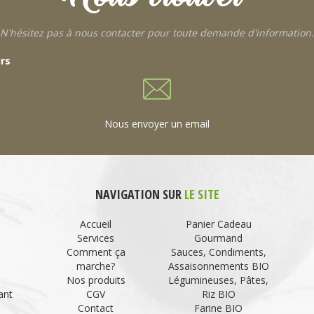
N'hésitez pas à nous contacter pour toute demande d'information.
urs
Nous envoyer un email
NAVIGATION SUR
LE SITE
Accueil
Panier Cadeau
Services
Gourmand
Comment ça
Sauces, Condiments,
marche?
Assaisonnements BIO
Nos produits
Légumineuses, Pâtes,
ant
CGV
Riz BIO
Contact
Farine BIO