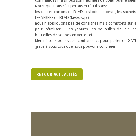
commandes mais nous sommes fiers de contribuer égalem
Noter que nous récupérons et réutilisons:
les caisses cartons de BLAD, les boites d'oeufs, les sachets 
LES VERRES de BLAD (lavés svp!) :
nous n'appliquons pas de consignes mais comptons sur le
pour réutiliser : les yaourts, les bouteilles de lait, le
bouteilles de soupes en verre...etc
Merci à tous pour votre confiance et pour parler de GAYE
grâce à vous tous que nous pouvons continuer !
RETOUR ACTUALITÉS