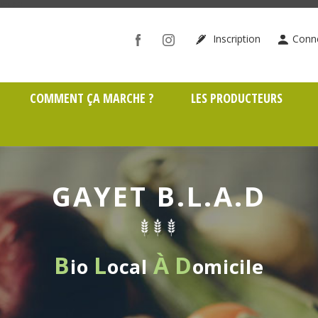
ône (69)
Inscription
Conn
COMMENT ÇA MARCHE ?
LES PRODUCTEURS
GAYET B.L.A.D
B
L
À
D
io
ocal
omicile