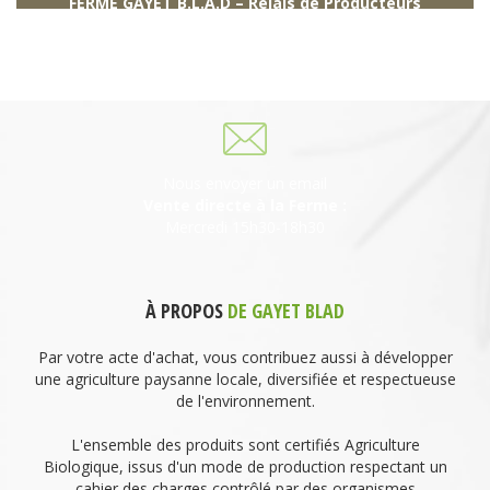
FERME GAYET B.L.A.D – Relais de Producteurs
249 descente de Combaroux
69930 St Laurent de Chamousset
06 27 21 02 54
Nous envoyer un email
Vente directe à la Ferme :
Mercredi 15h30-18h30
À PROPOS
DE GAYET BLAD
Par votre acte d'achat, vous contribuez aussi à développer
une agriculture paysanne locale, diversifiée et respectueuse
de l'environnement.
L'ensemble des produits sont certifiés Agriculture
Biologique, issus d'un mode de production respectant un
cahier des charges contrôlé par des organismes