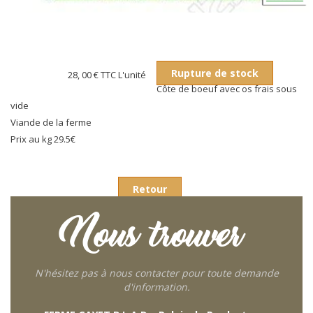
Rupture de stock
28, 00 €
TTC L'unité
Côte de boeuf avec os frais sous
vide
Viande de la ferme
Prix au kg 29.5€
Retour
Nous trouver
N'hésitez pas à nous contacter pour toute demande
d'information.