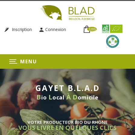
Inscription
Connexion
3209
MENU
GAYET B.L.A.D
B
L
À
D
io
ocal
omicile
VOTRE PRODUCTEUR BIO DU RHÔNE
VOUS LIVRE EN QUELQUES CLICS