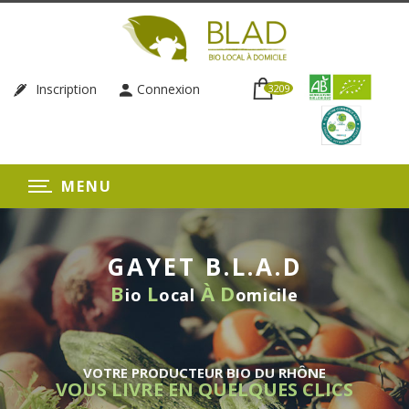
Inscription
Connexion
3209
MENU
GAYET B.L.A.D
B
L
À
D
io
ocal
omicile
VOTRE PRODUCTEUR BIO DU RHÔNE
VOUS LIVRE EN QUELQUES CLICS