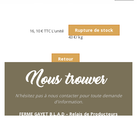
Rupture de stock
16, 10 €
TTC L'unité
43 €/ kg
Retour
Nous trouver
N'hésitez pas à nous contacter pour toute demande
d'information.
FERME GAYET B.L.A.D – Relais de Producteurs
249 descente de Combaroux
69930 St Laurent de Chamousset
06 27 21 02 54