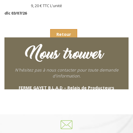
9, 20 €
TTC L'unité
dlc 03/07/26
Retour
Nous trouver
N'hésitez pas à nous contacter pour toute demande
d'information.
FERME GAYET B.L.A.D – Relais de Producteurs
249 descente de Combaroux
69930 St Laurent de Chamousset
06 27 21 02 54