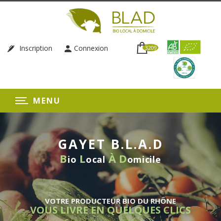
Inscription
Connexion
3209
MENU
GAYET B.L.A.D
B
L
À
D
io
ocal
omicile
VOTRE PRODUCTEUR BIO DU RHÔNE
VOUS LIVRE EN QUELQUES CLICS