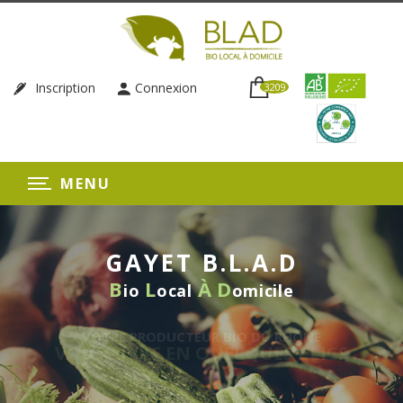
Inscription
Connexion
3209
MENU
GAYET B.L.A.D
B
L
À
D
io
ocal
omicile
BIO DU RHÔNE
ELQUES CLICS
LIVRAISON HEB
SANS ENGA