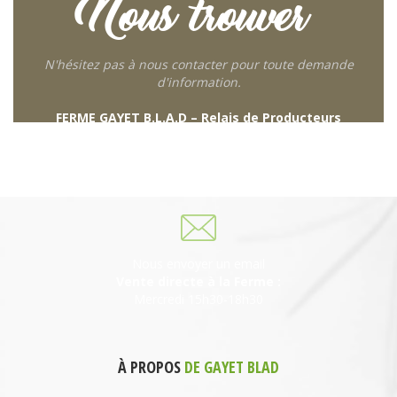
Nous trouver
N'hésitez pas à nous contacter pour toute demande
d'information.
FERME GAYET B.L.A.D – Relais de Producteurs
249 descente de Combaroux
69930 St Laurent de Chamousset
06 27 21 02 54
Nous envoyer un email
Vente directe à la Ferme :
Mercredi 15h30-18h30
À PROPOS
DE GAYET BLAD