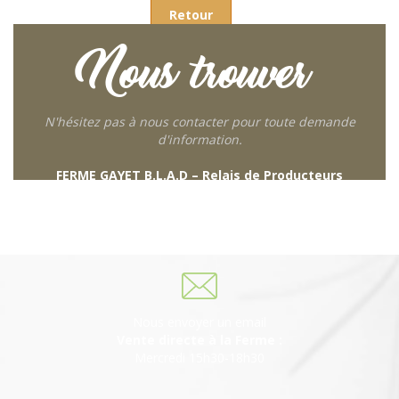
Retour
Nous trouver
N'hésitez pas à nous contacter pour toute demande
d'information.
FERME GAYET B.L.A.D – Relais de Producteurs
249 descente de Combaroux
69930 St Laurent de Chamousset
06 27 21 02 54
Nous envoyer un email
Vente directe à la Ferme :
Mercredi 15h30-18h30