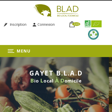
Inscription
Connexion
3209
MENU
GAYET B.L.A.D
B
L
À
D
io
ocal
omicile
UR BIO DU RHÔNE
 QUELQUES CLICS
LIVRAISON 
SANS EN