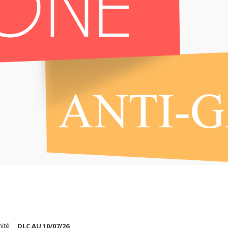
nité
DLC AU 10/07
/26