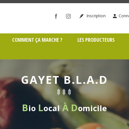
ône (69)
Inscription
Conn
COMMENT ÇA MARCHE ?
LES PRODUCTEURS
GAYET B.L.A.D
B
L
À
D
io
ocal
omicile