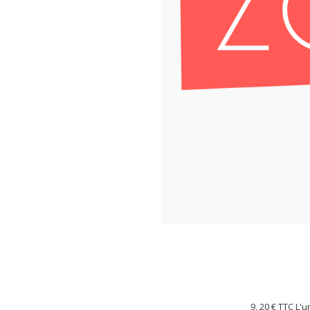
9, 20 €
TTC L'u