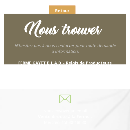
Retour
Nous trouver
N'hésitez pas à nous contacter pour toute demande
d'information.
FERME GAYET B.L.A.D – Relais de Producteurs
249 descente de Combaroux
69930 St Laurent de Chamousset
06 27 21 02 54
Nous envoyer un email
Vente directe à la Ferme :
Mercredi 15h30-18h30