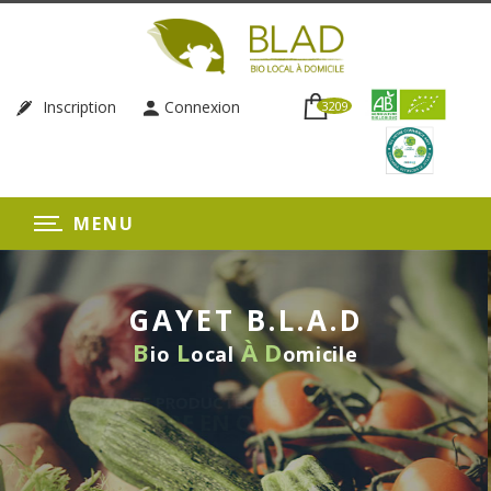
Inscription
Connexion
3209
MENU
GAYET B.L.A.D
B
L
À
D
io
ocal
omicile
LIVRAISON HEBD
SANS ENGAG