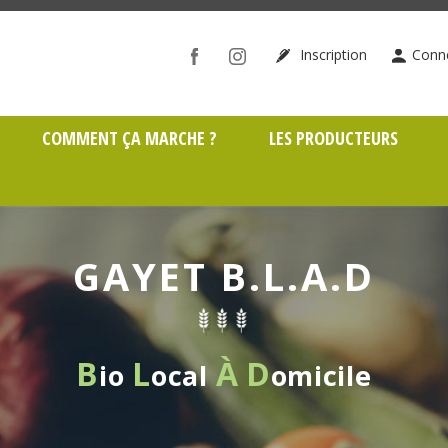
ône (69)
Inscription
Conn
COMMENT ÇA MARCHE ?
LES PRODUCTEURS
GAYET B.L.A.D
B
L
À
D
io
ocal
omicile