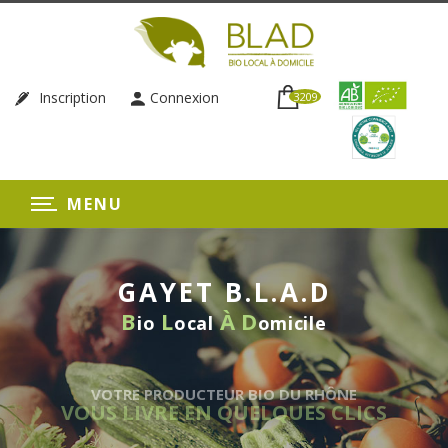
Inscription
Connexion
3209
MENU
GAYET B.L.A.D
B
L
À
D
io
ocal
omicile
VOTRE PRODUCTEUR BIO DU RHÔNE
OUS LIVRE EN QUELQUES CLICS