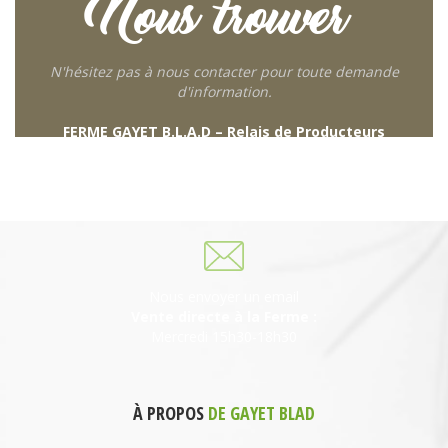
Nous trouver
N'hésitez pas à nous contacter pour toute demande
d'information.
FERME GAYET B.L.A.D – Relais de Producteurs
249 descente de Combaroux
69930 St Laurent de Chamousset
06 27 21 02 54
Nous envoyer un email
Vente directe à la Ferme :
Mercredi 15h30-18h30
À PROPOS
DE GAYET BLAD