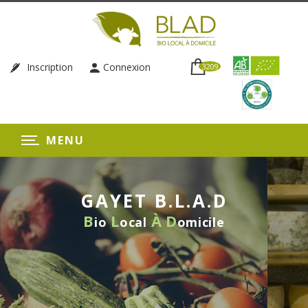
Inscription
Connexion
3209
MENU
GAYET B.L.A.D
B
L
À
D
io
ocal
omicile
LIVRAISON HEBDOMADA
SANS ENGAGEME