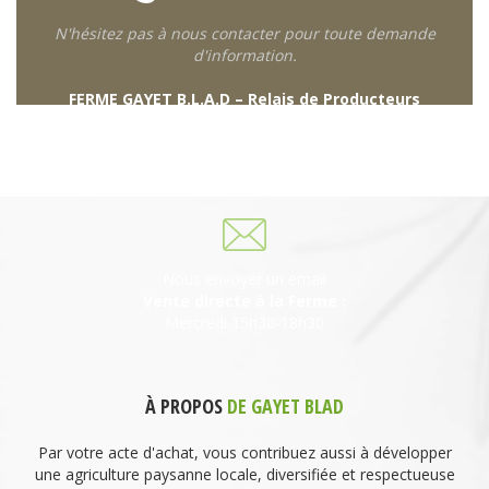
N'hésitez pas à nous contacter pour toute demande
d'information.
FERME GAYET B.L.A.D – Relais de Producteurs
249 descente de Combaroux
69930 St Laurent de Chamousset
06 27 21 02 54
Nous envoyer un email
Vente directe à la Ferme :
Mercredi 15h30-18h30
À PROPOS
DE GAYET BLAD
Par votre acte d'achat, vous contribuez aussi à développer
une agriculture paysanne locale, diversifiée et respectueuse