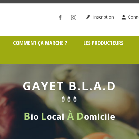
ône (69)
Inscription
Conn
COMMENT ÇA MARCHE ?
LES PRODUCTEURS
GAYET B.L.A.D
B
L
À
D
io
ocal
omicile