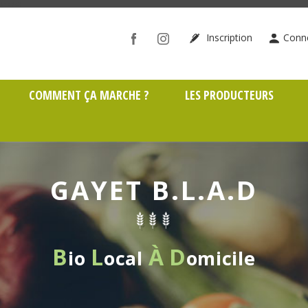
ône (69)
Inscription
Conn
COMMENT ÇA MARCHE ?
LES PRODUCTEURS
GAYET B.L.A.D
B
L
À
D
io
ocal
omicile