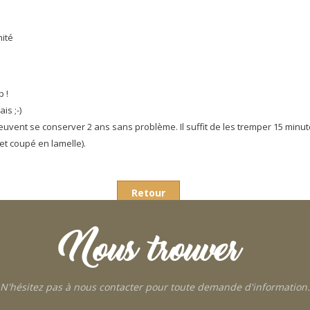
nité
p !
is ;-)
vent se conserver 2 ans sans problème. Il suffit de les tremper 15 minu
 et coupé en lamelle).
Retour
Nous trouver
N'hésitez pas à nous contacter pour toute demande d'information.