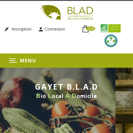
Inscription
Connexion
3209
MENU
GAYET B.L.A.D
B
L
À
D
io
ocal
omicile
LIVRAISON HEBDOMADAIRE
SANS ENGAGEMENT