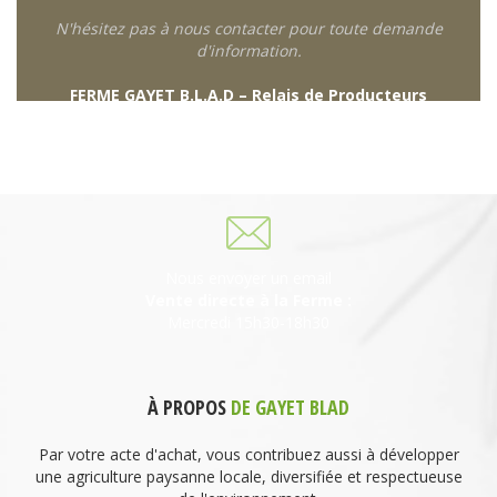
N'hésitez pas à nous contacter pour toute demande
d'information.
FERME GAYET B.L.A.D – Relais de Producteurs
249 descente de Combaroux
69930 St Laurent de Chamousset
06 27 21 02 54
Nous envoyer un email
Vente directe à la Ferme :
Mercredi 15h30-18h30
À PROPOS
DE GAYET BLAD
Par votre acte d'achat, vous contribuez aussi à développer
une agriculture paysanne locale, diversifiée et respectueuse