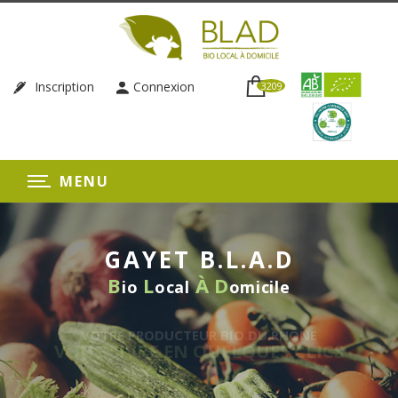
Inscription
Connexion
3209
MENU
GAYET B.L.A.D
B
L
À
D
io
ocal
omicile
VOTRE PRODUCTEUR BIO DU RHÔNE
VOUS LIVRE EN QUELQUES CLICS