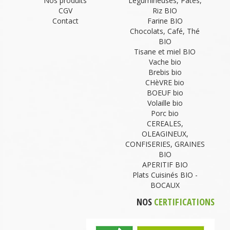
Nos produits
Légumineuses, Pâtes,
CGV
Riz BIO
Contact
Farine BIO
Chocolats, Café, Thé
BIO
Tisane et miel BIO
Vache bio
Brebis bio
CHèVRE bio
BOEUF bio
Volaille bio
Porc bio
CEREALES,
OLEAGINEUX,
CONFISERIES, GRAINES
BIO
APERITIF BIO
Plats Cuisinés BIO -
BOCAUX
NOS
CERTIFICATIONS