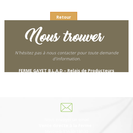
Retour
Nous trouver
N'hésitez pas à nous contacter pour toute demande
d'information.
FERME GAYET B.L.A.D – Relais de Producteurs
249 descente de Combaroux
69930 St Laurent de Chamousset
06 27 21 02 54
Nous envoyer un email
Vente directe à la Ferme :
Mercredi 15h30-18h30