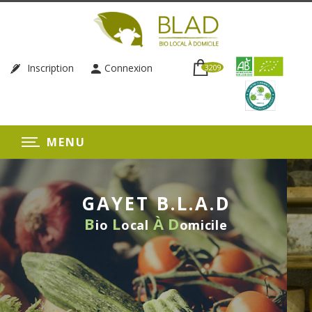
Inscription
Connexion
3209
MENU
GAYET B.L.A.D
B
L
À
D
io
ocal
omicile
LIVRAISON HEBDOMADAIR
SANS ENGAGEMEN