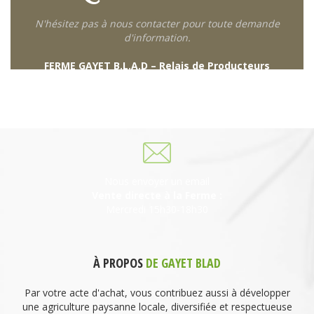
N'hésitez pas à nous contacter pour toute demande
d'information.
FERME GAYET B.L.A.D – Relais de Producteurs
249 descente de Combaroux
69930 St Laurent de Chamousset
06 27 21 02 54
Nous envoyer un email
Vente directe à la Ferme :
Mercredi 15h30-18h30
À PROPOS
DE GAYET BLAD
Par votre acte d'achat, vous contribuez aussi à développer
une agriculture paysanne locale, diversifiée et respectueuse