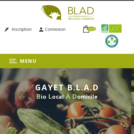
Inscription
Connexion
3209
MENU
GAYET B.L.A.D
B
L
À
D
io
ocal
omicile
IO DU RHÔNE
ELQUES CLICS
LIVRAISON HEBD
SANS ENGAG