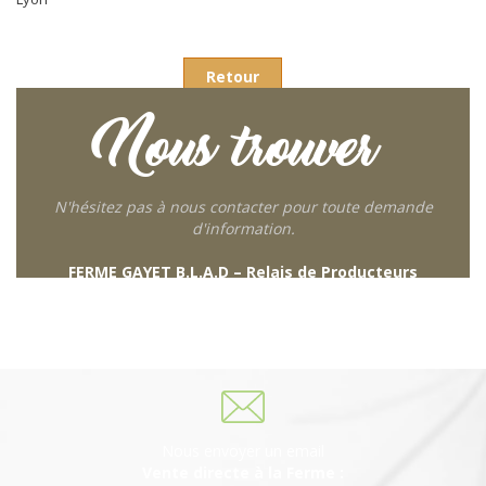
Retour
Nous trouver
N'hésitez pas à nous contacter pour toute demande
d'information.
FERME GAYET B.L.A.D – Relais de Producteurs
249 descente de Combaroux
69930 St Laurent de Chamousset
06 27 21 02 54
Nous envoyer un email
Vente directe à la Ferme :