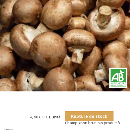
Rupture de stock
4, 90 €
TTC L'unité
Champignon brun bio produit à
Lyon