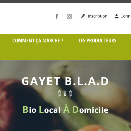
ône (69)
Inscription
Conn
COMMENT ÇA MARCHE ?
LES PRODUCTEURS
GAYET B.L.A.D
B
L
À
D
io
ocal
omicile