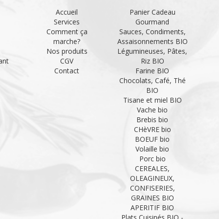
Accueil
Panier Cadeau
Services
Gourmand
Comment ça
Sauces, Condiments,
marche?
Assaisonnements BIO
Nos produits
Légumineuses, Pâtes,
ant
CGV
Riz BIO
Contact
Farine BIO
Chocolats, Café, Thé
BIO
Tisane et miel BIO
Vache bio
Brebis bio
CHèVRE bio
BOEUF bio
Volaille bio
Porc bio
CEREALES,
OLEAGINEUX,
CONFISERIES,
GRAINES BIO
APERITIF BIO
Plats Cuisinés BIO -