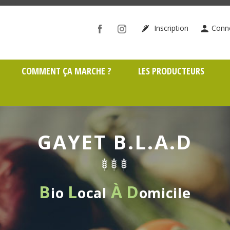
ône (69)
Inscription
Conn
COMMENT ÇA MARCHE ?
LES PRODUCTEURS
GAYET B.L.A.D
B
L
À
D
io
ocal
omicile