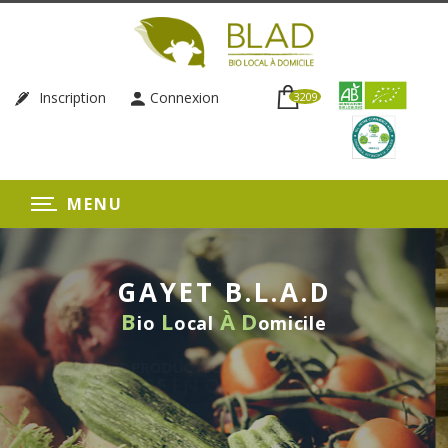
Inscription
Connexion
3209
MENU
GAYET B.L.A.D
B
L
À
D
io
ocal
omicile
LIVRAISON HEBDOMADAIRE
SANS ENGAGEMENT