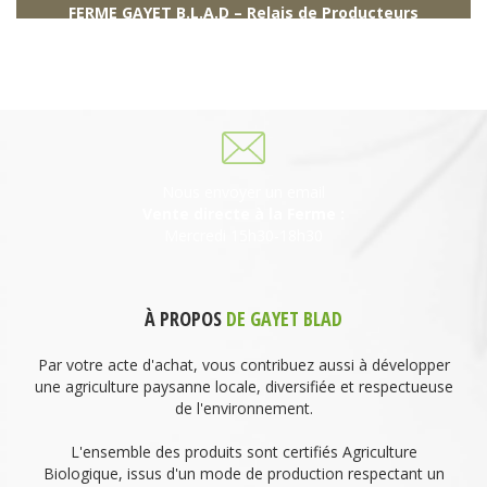
FERME GAYET B.L.A.D – Relais de Producteurs
249 descente de Combaroux
69930 St Laurent de Chamousset
06 27 21 02 54
Nous envoyer un email
Vente directe à la Ferme :
Mercredi 15h30-18h30
À PROPOS
DE GAYET BLAD
Par votre acte d'achat, vous contribuez aussi à développer
une agriculture paysanne locale, diversifiée et respectueuse
de l'environnement.
L'ensemble des produits sont certifiés Agriculture
Biologique, issus d'un mode de production respectant un