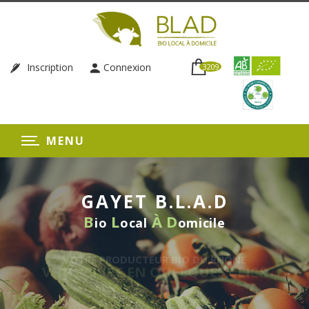
Inscription
Connexion
3209
MENU
GAYET B.L.A.D
B
L
À
D
io
ocal
omicile
RE PRODUCTEUR BIO DU RHÔNE
LIVRE EN QUELQUES CLICS