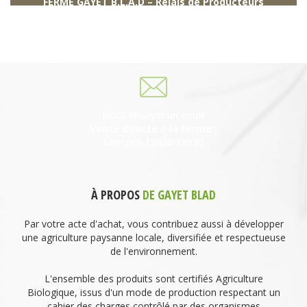
FERME GAYET B.L.A.D – Relais de Producteurs
249 descente de Combaroux
69930 St Laurent de Chamousset
06 27 21 02 54
Nous envoyer un email
Vente directe à la Ferme :
Mercredi 15h30-18h30
À PROPOS
DE GAYET BLAD
Par votre acte d'achat, vous contribuez aussi à développer
une agriculture paysanne locale, diversifiée et respectueuse
de l'environnement.
L'ensemble des produits sont certifiés Agriculture
Biologique, issus d'un mode de production respectant un
cahier des charges contrôlé par des organismes