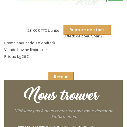
Rupture de stock
23, 00 €
TTC L'unité
Bifteck de boeuf, par 2
Promo paquet de 3 x 2 bifteck
VIande bovine limousine
Prix au kg 26 €
Retour
Nous trouver
N'hésitez pas à nous contacter pour toute demande
d'information.