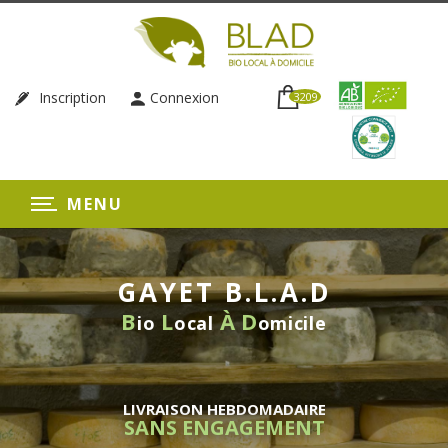
Inscription
Connexion
3209
MENU
GAYET B.L.A.D
B
L
À
D
io
ocal
omicile
LIVRAISON HEBDOMADAIRE
SANS ENGAGEMENT