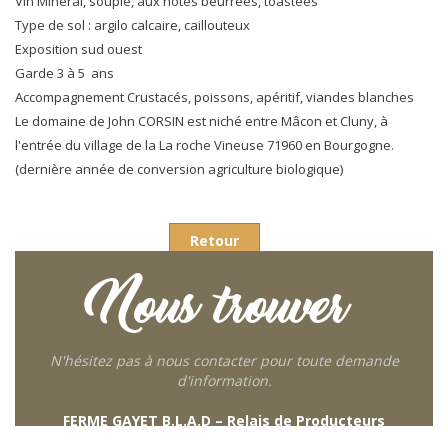
Vin Minéral, souple, aux notes beurrées, toastées
Type de sol : argilo calcaire, caillouteux
Exposition sud ouest
Garde 3 à 5 ans
Accompagnement Crustacés, poissons, apéritif, viandes blanches
Le domaine de John CORSIN est niché entre Mâcon et Cluny, à
l'entrée du village de la La roche Vineuse 71960 en Bourgogne.
(dernière année de conversion agriculture biologique)
Retour
Nous trouver
N'hésitez pas à nous contacter pour toute demande
d'information.
FERME GAYET B.L.A.D – Relais de Producteurs
249 descente de Combaroux