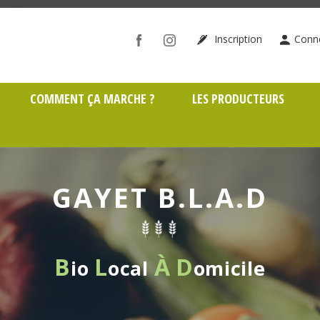
ône (69)
Inscription
Conn
COMMENT ÇA MARCHE ?
LES PRODUCTEURS
GAYET B.L.A.D
B
L
À
D
io
ocal
omicile