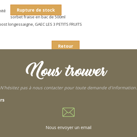
Rupture de stock
nité
sorbet fraise en bac de 500ml
bost longessaigne, GAEC LES 3 PETITS FRUITS
Retour
Nous trouver
N'hésitez pas à nous contacter pour toute demande d'information.
urs
Nous envoyer un email