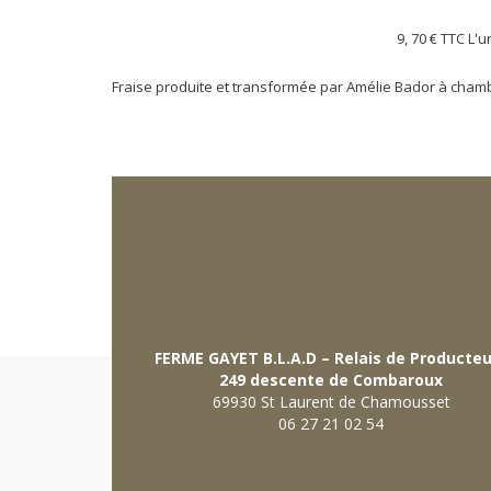
9, 70 €
TTC L'u
Fraise produite et transformée par Amélie Bador à cham
FERME GAYET B.L.A.D – Relais de Producte
249 descente de Combaroux
69930 St Laurent de Chamousset
06 27 21 02 54