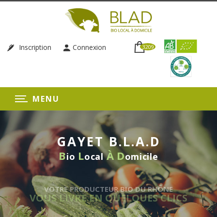
Inscription
Connexion
3209
MENU
GAYET B.L.A.D
B
L
À
D
io
ocal
omicile
UR BIO DU RHÔNE
 QUELQUES CLICS
LIVRAISON 
SANS EN