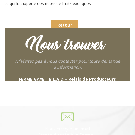
ce qui lui apporte des notes de fruits exotiques
Retour
Nous trouver
N'hésitez pas à nous contacter pour toute demande
d'information.
FERME GAYET B.L.A.D – Relais de Producteurs
249 descente de Combaroux
69930 St Laurent de Chamousset
06 27 21 02 54
Nous envoyer un email
Vente directe à la Ferme :