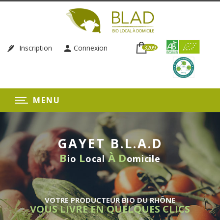
Inscription
Connexion
3209
MENU
GAYET B.L.A.D
B
L
À
D
io
ocal
omicile
VOTRE PRODUCTEUR BIO DU RHÔNE
VOUS LIVRE EN QUELQUES CLICS