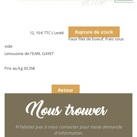
Rupture de stock
12, 10 €
TTC L'unité
Faux filet de boeuf, frais sous
vide
Limousine de l'EARL GAYET
Prix au kg 30.35€
Retour
Nous trouver
N'hésitez pas à nous contacter pour toute demande
d'information.