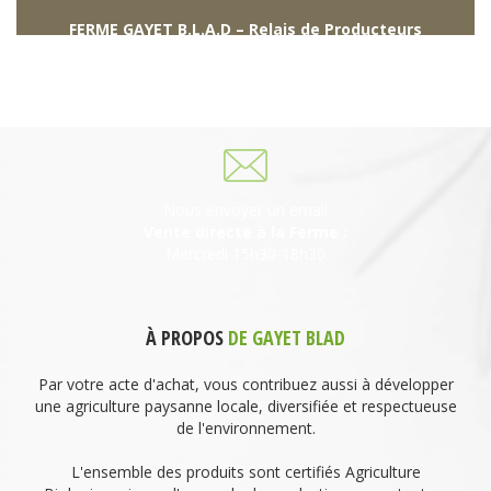
FERME GAYET B.L.A.D – Relais de Producteurs
249 descente de Combaroux
69930 St Laurent de Chamousset
06 27 21 02 54
Nous envoyer un email
Vente directe à la Ferme :
Mercredi 15h30-18h30
À PROPOS
DE GAYET BLAD
Par votre acte d'achat, vous contribuez aussi à développer
une agriculture paysanne locale, diversifiée et respectueuse
de l'environnement.
L'ensemble des produits sont certifiés Agriculture