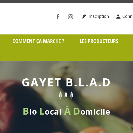
ône (69)
Inscription
Conn
COMMENT ÇA MARCHE ?
LES PRODUCTEURS
GAYET B.L.A.D
B
L
À
D
io
ocal
omicile