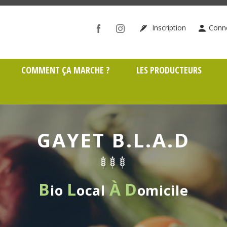
ône (69)
Inscription
Conn
COMMENT ÇA MARCHE ?
LES PRODUCTEURS
GAYET B.L.A.D
B
L
À
D
io
ocal
omicile