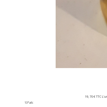
19, 70 €
TTC L'u
13°alc