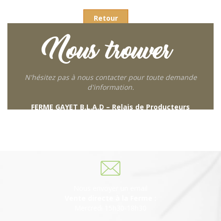
Retour
Nous trouver
N'hésitez pas à nous contacter pour toute demande
d'information.
FERME GAYET B.L.A.D – Relais de Producteurs
249 descente de Combaroux
69930 St Laurent de Chamousset
06 27 21 02 54
Nous envoyer un email
Vente directe à la Ferme :
Mercredi 15h30-18h30