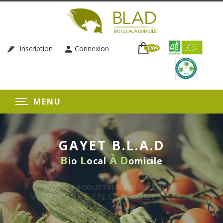
Inscription
Connexion
3209
MENU
GAYET B.L.A.D
B
L
À
D
io
ocal
omicile
RE PRODUCTEUR BIO DU RHÔNE
LIVRE EN QUELQUES CLICS