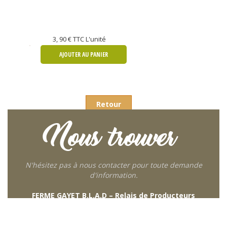
3, 90 €
TTC L'unité
AJOUTER AU PANIER
Retour
Nous trouver
N'hésitez pas à nous contacter pour toute demande
d'information.
FERME GAYET B.L.A.D – Relais de Producteurs
249 descente de Combaroux
69930 St Laurent de Chamousset
06 27 21 02 54