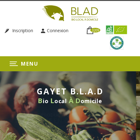
Inscription
Connexion
3209
MENU
GAYET B.L.A.D
B
L
À
D
io
ocal
omicile
LIVRAISON HEBDOM
SANS ENGAGE